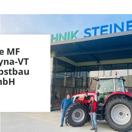
e MF
yna-VT
bstbau
GmbH