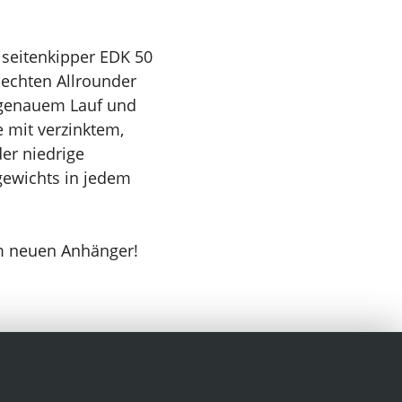
iseitenkipper EDK 50
 echten Allrounder
rgenauem Lauf und
 mit verzinktem,
er niedrige
gewichts in jedem
m neuen Anhänger!