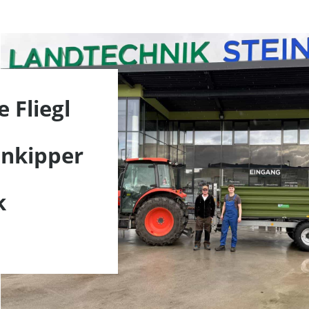
 Fliegl
enkipper
n
k